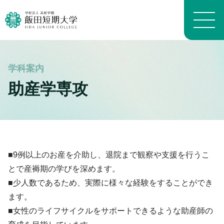
大学概要トップ
助産学専攻
建学の精神
トピックス一覧
学長メッセージ
学科・専攻の教育目的
学科案内トップ
教員プロフィール（職位）
生活科学学科生活科学専攻
施設トップ
教員プロフィール（名前）
生活科学学科介護福祉専攻
■9例以上のお産を介助し、退院まで観察や支援を行うこ
アクセスマップ
沿革
生活科学学科食物栄養専攻
進路トップ
とで産褥期の学びを深めます。
キャンパスマップ
よくある質問 FAQ
幼児教育学科
就職
■少人数であるため、実際に様々な経験をすることができ
キャンパスライフトップ
いいたん基礎教育通信
看護学科
進学・編入学
ます。
イベント
財務情報
養護教育専攻
卒業生インタビュー
入試情報トップ
■女性のライフサイクルをサポートできるような助産師の
学生生活経済学
地域看護学専攻