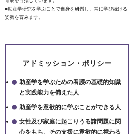
入学手続・納入金・授業料
育成を目指しています。
クラブ・同好会
図書館トップ
助産学専攻
交通案内
■助産学研究を学ぶことで自身を研鑽し、常に学び続ける
利用案内
基礎教養科目・ゼミナール
姿勢を育みます。
オープンキャンパス
利用規程
情報の探し方
図書館活用術
公開講座トップ
地域連携センター
公開講座一覧
アドミッション・ポリシー
出張講座・出前講座・講師派遣
その他の講座一覧
助産学を学ぶための看護の基礎的知識
子育て支援・わいわいひろば
と実践能力を備えた人
助産学を意欲的に学ぶことができる人
女性及び家庭に起こりうる諸問題に関
心をもち、その支援に意欲的に携わる